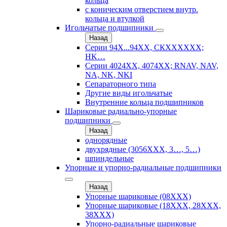
кольца
с коническим отверстием внутр.
кольца и втулкой
Игольчатые подшипники
Назад
Серии 94Х...94ХХ, СКХХХХХХ;
HK…
Серии 4024ХХ, 4074ХХ; RNAV, NAV,
NA, NK, NKI
Сепараторного типа
Другие виды игольчатые
Внутренние кольца подшипников
Шариковые радиально-упорные
подшипники
Назад
однорядные
двухрядные (3056ХХХ, 3…, 5…)
шпиндельные
Упорные и упорно-радиальные подшипники
Назад
Упорные шариковые (08XXX)
Упорные шариковые (18XXX, 28XXХ,
38ХХХ)
Упорно-радиальные шариковые