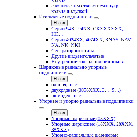
кольца
с коническим отверстием внутр.
кольца и втулкой
Игольчатые подшипники
Назад
Серии 94Х...94ХХ, СКХХХХХХ;
HK…
Серии 4024ХХ, 4074ХХ; RNAV, NAV,
NA, NK, NKI
Сепараторного типа
Другие виды игольчатые
Внутренние кольца подшипников
Шариковые радиально-упорные
подшипники
Назад
однорядные
двухрядные (3056ХХХ, 3…, 5…)
шпиндельные
Упорные и упорно-радиальные подшипники
Назад
Упорные шариковые (08XXX)
Упорные шариковые (18XXX, 28XXХ,
38ХХХ)
Упорно-радиальные шариковые