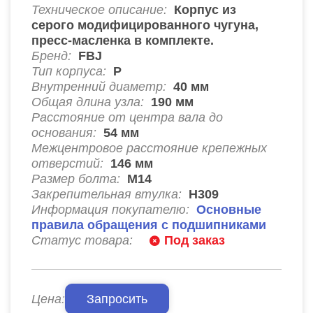
Техническое описание:
Корпус из
серого модифицированного чугуна,
пресс-масленка в комплекте.
Бренд:
FBJ
Тип корпуса:
P
Внутренний диаметр:
40
мм
Общая длина узла:
190
мм
Расстояние от центра вала до
основания:
54
мм
Межцентровое расстояние крепежных
отверстий:
146
мм
Размер болта:
М14
Закрепительная втулка:
H309
Информация покупателю:
Основные
правила обращения с подшипниками
Статус товара:
Под заказ
Цена:
Запросить