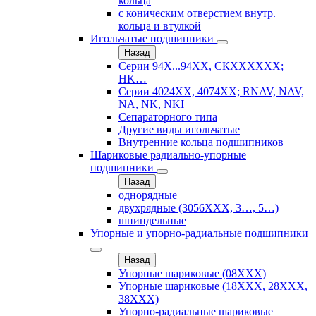
кольца
с коническим отверстием внутр.
кольца и втулкой
Игольчатые подшипники
Назад
Серии 94Х...94ХХ, СКХХХХХХ;
HK…
Серии 4024ХХ, 4074ХХ; RNAV, NAV,
NA, NK, NKI
Сепараторного типа
Другие виды игольчатые
Внутренние кольца подшипников
Шариковые радиально-упорные
подшипники
Назад
однорядные
двухрядные (3056ХХХ, 3…, 5…)
шпиндельные
Упорные и упорно-радиальные подшипники
Назад
Упорные шариковые (08XXX)
Упорные шариковые (18XXX, 28XXХ,
38ХХХ)
Упорно-радиальные шариковые