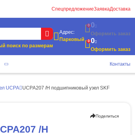
Спецпредложение
Заявка
Доставка
0
0
Адрес:
Оформить заказ
0
Парковый
0
й поиск по размерам
Оформить заказ
я
Контакты
зел UCPA
UCPA207 /H подшипниковый узел SKF
Поделиться
CPA207 /H