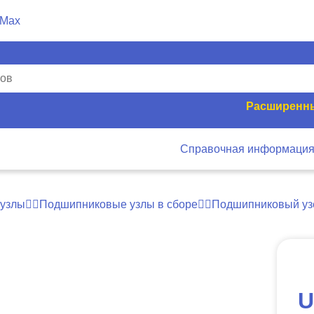
Расширенны
Справочная информаци
узлы
Подшипниковые узлы в сборе
Подшипниковый у
U