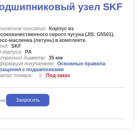
одшипниковый узел SKF
хническое описание:
Корпус из
сококачественного серого чугуна (JIS: G5501),
есс-масленка (латунь) в комплекте.
енд:
SKF
п корпуса:
PA
утренний диаметр:
35
мм
формация покупателю:
Основные правила
ращения с подшипниками
атус товара:
Под заказ
Запросить
на: