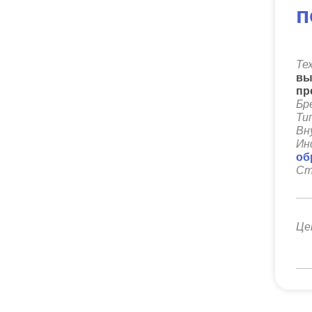
п
Те
вы
пр
Бр
Ти
Вн
Ин
об
Ст
Це