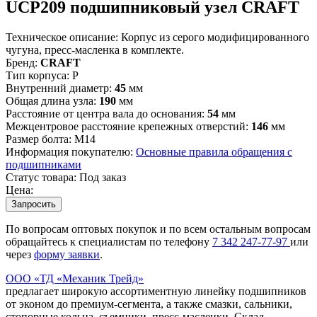
UCP209 подшипниковый узел CRAFT
Техническое описание:
Корпус из серого модифицированного
чугуна, пресс-масленка в комплекте.
Бренд:
CRAFT
Тип корпуса:
P
Внутренний диаметр:
45
мм
Общая длина узла:
190
мм
Расстояние от центра вала до основания:
54
мм
Межцентровое расстояние крепежных отверстий:
146
мм
Размер болта:
М14
Информация покупателю:
Основные правила обращения с
подшипниками
Статус товара:
Под заказ
Цена:
Запросить
По вопросам оптовых покупок и по всем остальным вопросам
обращайтесь к специалистам по телефону
7
342
247-77-97
или
через
форму заявки
.
ООО «ТД «Механик Трейд»
предлагает широкую ассортиментную линейку подшипников
от эконом до премиум-сегмента, а также смазки, сальники,
стопорные кольца, съемники, пресс-масленки. Склад,