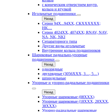
кольца
с коническим отверстием внутр.
кольца и втулкой
Игольчатые подшипники
Назад
Серии 94Х...94ХХ, СКХХХХХХ;
HK…
Серии 4024ХХ, 4074ХХ; RNAV, NAV,
NA, NK, NKI
Сепараторного типа
Другие виды игольчатые
Внутренние кольца подшипников
Шариковые радиально-упорные
подшипники
Назад
однорядные
двухрядные (3056ХХХ, 3…, 5…)
шпиндельные
Упорные и упорно-радиальные подшипники
Назад
Упорные шариковые (08XXX)
Упорные шариковые (18XXX, 28XXХ,
38ХХХ)
Упорно-радиальные шариковые