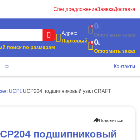
Спецпредложение
Заявка
Доставка
0
0
Адрес:
Оформить заказ
0
Парковый
0
й поиск по размерам
Оформить заказ
я
Контакты
зел UCP
UCP204 подшипниковый узел CRAFT
Поделиться
CP204 подшипниковый