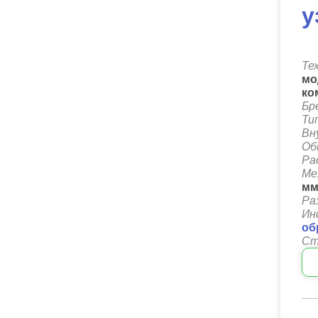
у
Те
мо
ко
Бр
Ти
Вн
Об
Ра
Ме
м
Ра
Ин
об
Ст