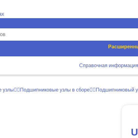
Расширенны
Справочная информаци
 узлы
Подшипниковые узлы в сборе
Подшипниковый у
U