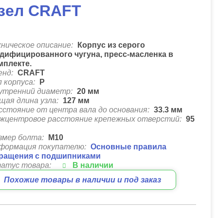
зел CRAFT
хническое описание:
Корпус из серого
дифицированного чугуна, пресс-масленка в
мплекте.
енд:
CRAFT
п корпуса:
P
утренний диаметр:
20
мм
щая длина узла:
127
мм
сстояние от центра вала до основания:
33.3
мм
жцентровое расстояние крепежных отверстий:
95
м
змер болта:
М10
формация покупателю:
Основные правила
ращения с подшипниками
атус товара:
В наличии
Похожие товары в наличии и под заказ