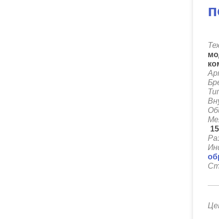
п
Те
мо
ко
Ар
Бр
Ти
Вн
Об
Ме
1
Ра
Ин
об
Ст
Це