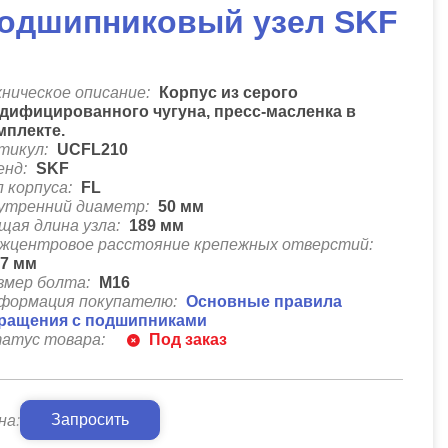
одшипниковый узел SKF
хническое описание:
Корпус из серого
дифицированного чугуна, пресс-масленка в
мплекте.
тикул:
UCFL210
енд:
SKF
п корпуса:
FL
утренний диаметр:
50
мм
щая длина узла:
189
мм
жцентровое расстояние крепежных отверстий:
57
мм
змер болта:
М16
формация покупателю:
Основные правила
ращения с подшипниками
атус товара:
Под заказ
Запросить
на: