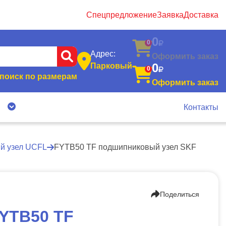
Спецпредложение
Заявка
Доставка
0
0
Адрес:
Оформить заказ
0
Парковый
0
поиск по размерам
Оформить заказ
я
Контакты
й узел UCFL
FYTB50 TF подшипниковый узел SKF
Поделиться
YTB50 TF