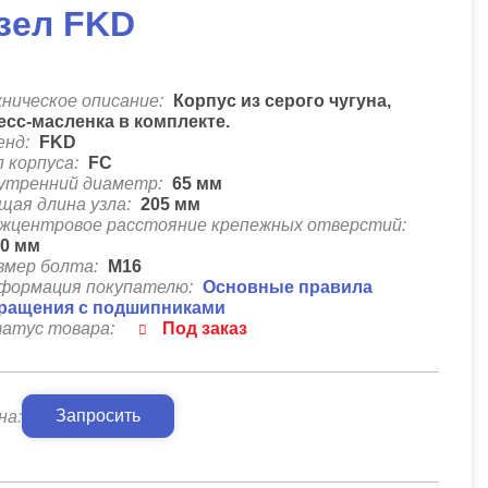
зел FKD
хническое описание:
Корпус из серого чугуна,
есс-масленка в комплекте.
енд:
FKD
п корпуса:
FC
утренний диаметр:
65
мм
щая длина узла:
205
мм
жцентровое расстояние крепежных отверстий:
70
мм
змер болта:
М16
формация покупателю:
Основные правила
ращения с подшипниками
атус товара:
Под заказ
Запросить
на: