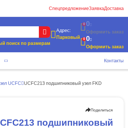
Спецпредложение
Заявка
Доставка
0
0
Адрес:
Оформить заказ
0
Парковый
0
й поиск по размерам
Оформить заказ
я
Контакты
узел UCFC
UCFC213 подшипниковый узел FKD
Поделиться
CFC213 подшипниковый