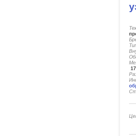
у
Те
пр
Бр
Ти
Вн
Об
Ме
1
Ра
Ин
об
Ст
Це