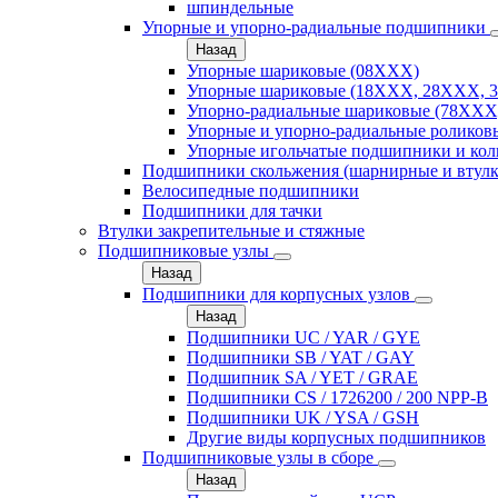
шпиндельные
Упорные и упорно-радиальные подшипники
Назад
Упорные шариковые (08XXX)
Упорные шариковые (18XXX, 28XXХ, 
Упорно-радиальные шариковые (78XXX
Упорные и упорно-радиальные роликов
Упорные игольчатые подшипники и кол
Подшипники скольжения (шарнирные и втулк
Велосипедные подшипники
Подшипники для тачки
Втулки закрепительные и стяжные
Подшипниковые узлы
Назад
Подшипники для корпусных узлов
Назад
Подшипники UC / YAR / GYE
Подшипники SB / YAT / GAY
Подшипник SA / YET / GRAE
Подшипники CS / 1726200 / 200 NPP-B
Подшипники UK / YSA / GSH
Другие виды корпусных подшипников
Подшипниковые узлы в сборе
Назад