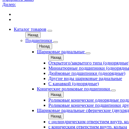
Дилер:
Каталог товаров
Назад
Подшипники
Назад
Шариковые радиальные
Назад
Открытого/закрытого типа (однорядные
Миниатюрные подшипники (однорядны
Дюймовые подшипники (однорядные)
Другие виды шариковые радиальные
С канавкой (однорядные)
Конические роликовые подшипники
Назад
Роликовые конические однорядные по
Роликовые конические подшипники дру
Шариковые радиальные сферические (двухря
Назад
с цилиндрическим отверстием внутр. к
с коническим отверстием внутр. кольца