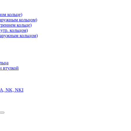
ом кольце)
аружным кольцом)
реннем кольце)
утр. кольцом)
аружным кольцом)
льца
и втулкой
A, NK, NKI