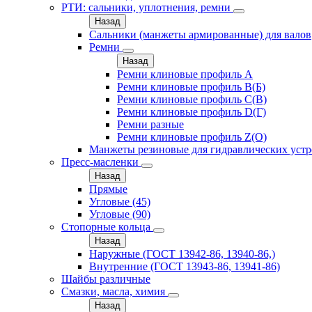
РТИ: сальники, уплотнения, ремни
Назад
Сальники (манжеты армированные) для валов
Ремни
Назад
Ремни клиновые профиль A
Ремни клиновые профиль B(Б)
Ремни клиновые профиль C(В)
Ремни клиновые профиль D(Г)
Ремни разные
Ремни клиновые профиль Z(О)
Манжеты резиновые для гидравлических устр
Пресс-масленки
Назад
Прямые
Угловые (45)
Угловые (90)
Стопорные кольца
Назад
Наружные (ГОСТ 13942-86, 13940-86,)
Внутренние (ГОСТ 13943-86, 13941-86)
Шайбы различные
Смазки, масла, химия
Назад