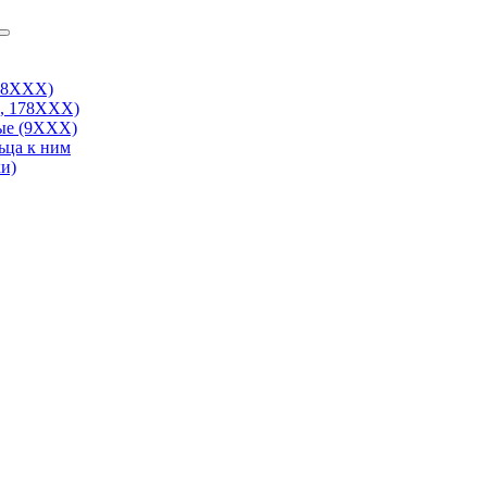
38ХХХ)
, 178ХХХ)
ые (9ХХХ)
ьца к ним
и)