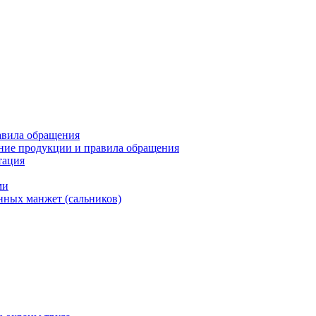
авила обращения
ние продукции и правила обращения
тация
ми
нных манжет (сальников)