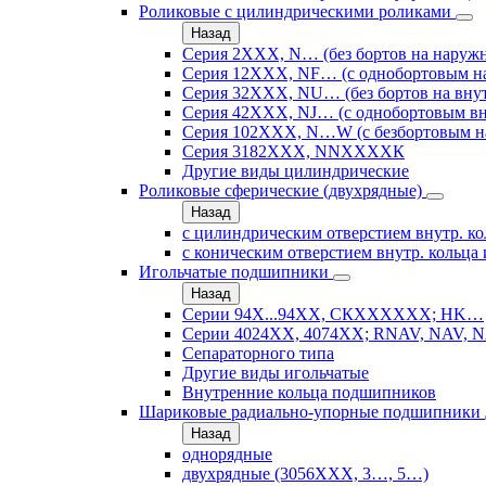
Роликовые с цилиндрическими роликами
Назад
Серия 2ХХХ, N… (без бортов на наружн
Серия 12ХХХ, NF… (с однобортовым н
Серия 32ХХХ, NU… (без бортов на внут
Серия 42ХХХ, NJ… (с однобортовым вн
Серия 102ХХХ, N…W (с безбортовым н
Серия 3182ХХХ, NNХХХХК
Другие виды цилиндрические
Роликовые сферические (двухрядные)
Назад
с цилиндрическим отверстием внутр. ко
с коническим отверстием внутр. кольца 
Игольчатые подшипники
Назад
Серии 94Х...94ХХ, СКХХХХХХ; HK…
Серии 4024ХХ, 4074ХХ; RNAV, NAV, N
Сепараторного типа
Другие виды игольчатые
Внутренние кольца подшипников
Шариковые радиально-упорные подшипники
Назад
однорядные
двухрядные (3056ХХХ, 3…, 5…)