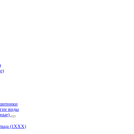
)
е)
дшипники
гие виды
дные)
ольца (1ХХХ)