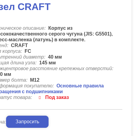
зел CRAFT
хническое описание:
Корпус из
сококачественного серого чугуна (JIS: G5501),
есс-масленка (латунь) в комплекте.
енд:
CRAFT
п корпуса:
FC
утренний диаметр:
40
мм
щая длина узла:
145
мм
жцентровое расстояние крепежных отверстий:
20
мм
змер болта:
М12
формация покупателю:
Основные правила
ращения с подшипниками
атус товара:
Под заказ
Запросить
на: