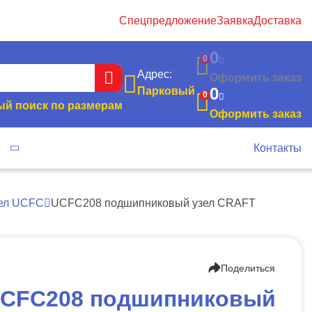
Спецпредложение
Заявка
Доставка
0
0
Адрес:
Оформить заказ
0
Парковый
0
й поиск по размерам
Оформить заказ
я
Контакты
ел UCFC
UCFC208 подшипниковый узел CRAFT
Поделиться
CFC208 подшипниковый