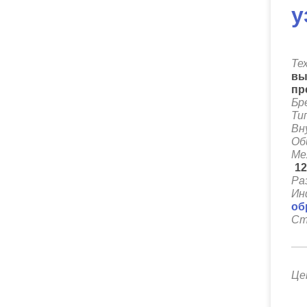
у
Те
вы
пр
Бр
Ти
Вн
Об
Ме
1
Ра
Ин
об
Ст
Це