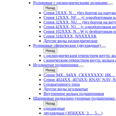
Роликовые с цилиндрическими роликами
Назад
Серия 2ХХХ, N… (без бортов на наружн
Серия 12ХХХ, NF… (с однобортовым н
Серия 32ХХХ, NU… (без бортов на внут
Серия 42ХХХ, NJ… (с однобортовым вн
Серия 102ХХХ, N…W (с безбортовым н
Серия 3182ХХХ, NNХХХХК
Другие виды цилиндрические
Роликовые сферические (двухрядные)
Назад
с цилиндрическим отверстием внутр. ко
с коническим отверстием внутр. кольца 
Игольчатые подшипники
Назад
Серии 94Х...94ХХ, СКХХХХХХ; HK…
Серии 4024ХХ, 4074ХХ; RNAV, NAV, N
Сепараторного типа
Другие виды игольчатые
Внутренние кольца подшипников
Шариковые радиально-упорные подшипники
Назад
однорядные
двухрядные (3056ХХХ, 3…, 5…)