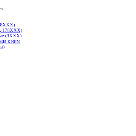
38ХХХ)
, 178ХХХ)
ые (9ХХХ)
ьца к ним
и)