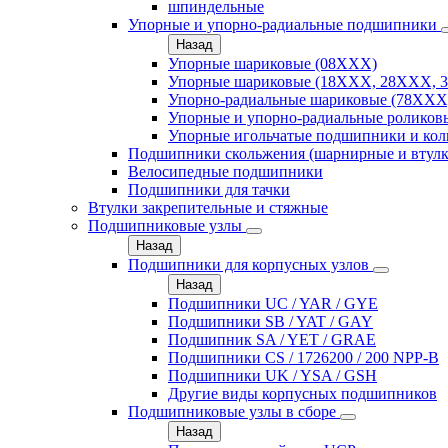
шпиндельные
Упорные и упорно-радиальные подшипники
Назад
Упорные шариковые (08XXX)
Упорные шариковые (18XXX, 28XXХ, 
Упорно-радиальные шариковые (78XXX
Упорные и упорно-радиальные роликов
Упорные игольчатые подшипники и кол
Подшипники скольжения (шарнирные и втулк
Велосипедные подшипники
Подшипники для тачки
Втулки закрепительные и стяжные
Подшипниковые узлы
Назад
Подшипники для корпусных узлов
Назад
Подшипники UC / YAR / GYE
Подшипники SB / YAT / GAY
Подшипник SA / YET / GRAE
Подшипники CS / 1726200 / 200 NPP-B
Подшипники UK / YSA / GSH
Другие виды корпусных подшипников
Подшипниковые узлы в сборе
Назад