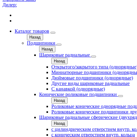
Дилер:
Каталог товаров
Назад
Подшипники
Назад
Шариковые радиальные
Назад
Открытого/закрытого типа (однорядные
Миниатюрные подшипники (однорядны
Дюймовые подшипники (однорядные)
Другие виды шариковые радиальные
С канавкой (однорядные)
Конические роликовые подшипники
Назад
Роликовые конические однорядные по
Роликовые конические подшипники дру
Шариковые радиальные сферические (двухря
Назад
с цилиндрическим отверстием внутр. к
с коническим отверстием внутр. кольца