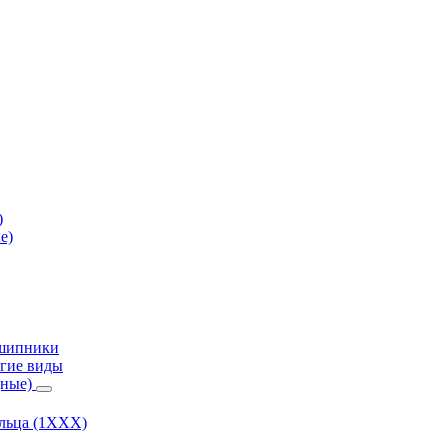
)
е)
дшипники
гие виды
дные)
ольца (1ХХХ)