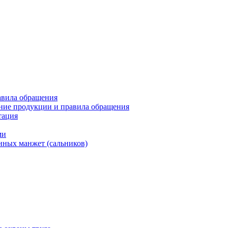
авила обращения
ние продукции и правила обращения
тация
ми
нных манжет (сальников)