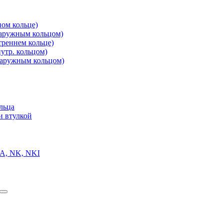
ом кольце)
аружным кольцом)
реннем кольце)
утр. кольцом)
аружным кольцом)
льца
и втулкой
A, NK, NKI