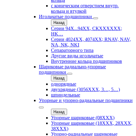
кольца
с коническим отверстием внутр.
кольца и втулкой
Игольчатые подшипники
Назад
Серии 94Х...94ХХ, СКХХХХХХ;
HK…
Серии 4024ХХ, 4074ХХ; RNAV, NAV,
NA, NK, NKI
Сепараторного типа
Другие виды игольчатые
Внутренние кольца подшипников
Шариковые радиально-упорные
подшипники
Назад
однорядные
двухрядные (3056ХХХ, 3…, 5…)
шпиндельные
Упорные и упорно-радиальные подшипники
Назад
Упорные шариковые (08XXX)
Упорные шариковые (18XXX, 28XXХ,
38ХХХ)
Упорно-радиальные шариковые