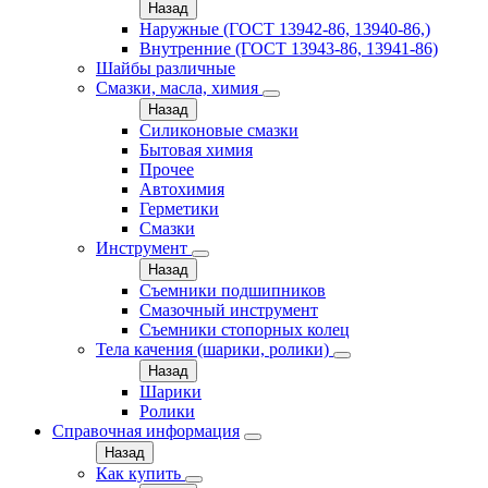
Назад
Наружные (ГОСТ 13942-86, 13940-86,)
Внутренние (ГОСТ 13943-86, 13941-86)
Шайбы различные
Смазки, масла, химия
Назад
Силиконовые смазки
Бытовая химия
Прочее
Автохимия
Герметики
Смазки
Инструмент
Назад
Съемники подшипников
Смазочный инструмент
Съемники стопорных колец
Тела качения (шарики, ролики)
Назад
Шарики
Ролики
Справочная информация
Назад
Как купить