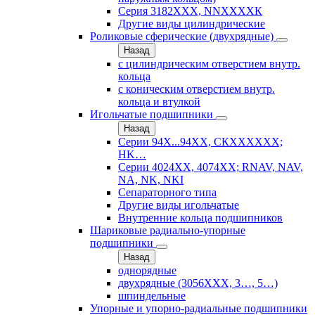
Серия 3182ХХХ, NNХХХХК
Другие виды цилиндрические
Роликовые сферические (двухрядные)
Назад
с цилиндрическим отверстием внутр.
кольца
с коническим отверстием внутр.
кольца и втулкой
Игольчатые подшипники
Назад
Серии 94Х...94ХХ, СКХХХХХХ;
HK…
Серии 4024ХХ, 4074ХХ; RNAV, NAV,
NA, NK, NKI
Сепараторного типа
Другие виды игольчатые
Внутренние кольца подшипников
Шариковые радиально-упорные
подшипники
Назад
однорядные
двухрядные (3056ХХХ, 3…, 5…)
шпиндельные
Упорные и упорно-радиальные подшипники