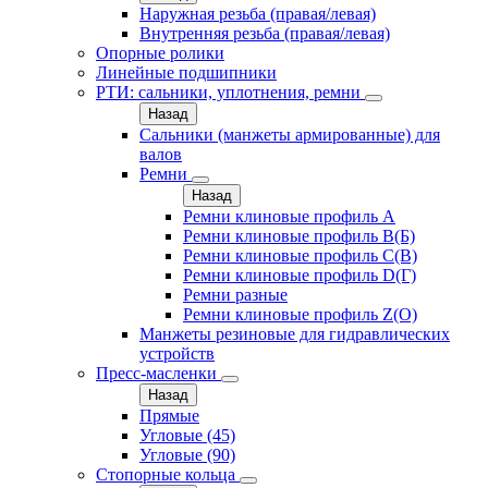
Наружная резьба (правая/левая)
Внутренняя резьба (правая/левая)
Опорные ролики
Линейные подшипники
РТИ: сальники, уплотнения, ремни
Назад
Сальники (манжеты армированные) для
валов
Ремни
Назад
Ремни клиновые профиль A
Ремни клиновые профиль B(Б)
Ремни клиновые профиль C(В)
Ремни клиновые профиль D(Г)
Ремни разные
Ремни клиновые профиль Z(О)
Манжеты резиновые для гидравлических
устройств
Пресс-масленки
Назад
Прямые
Угловые (45)
Угловые (90)
Стопорные кольца