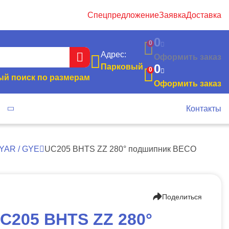
Спецпредложение
Заявка
Доставка
0
0
Адрес:
Оформить заказ
0
Парковый
0
й поиск по размерам
Оформить заказ
я
Контакты
YAR / GYE
UC205 BHTS ZZ 280° подшипник BECO
Поделиться
C205 BHTS ZZ 280°