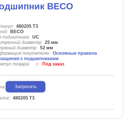
одшипник BECO
тикул:
480205 Т3
енд:
BECO
п подшипника:
UC
утренний диаметр:
25
мм
ружный диаметр:
52
мм
формация покупателю:
Основные правила
ращения с подшипниками
атус товара:
Под заказ
Запросить
на:
алог:
480205 Т3