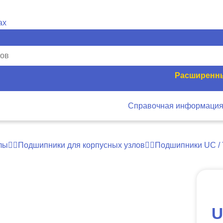
Расширенны
Справочная информаци
лы
Подшипники для корпусных узлов
Подшипники UC / 
U