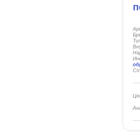
п
Ар
Бр
Ти
Вн
На
Ин
об
Ст
Це
Ан