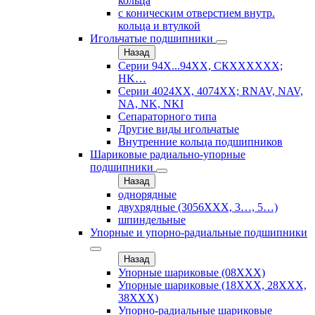
кольца
с коническим отверстием внутр.
кольца и втулкой
Игольчатые подшипники
Назад
Серии 94Х...94ХХ, СКХХХХХХ;
HK…
Серии 4024ХХ, 4074ХХ; RNAV, NAV,
NA, NK, NKI
Сепараторного типа
Другие виды игольчатые
Внутренние кольца подшипников
Шариковые радиально-упорные
подшипники
Назад
однорядные
двухрядные (3056ХХХ, 3…, 5…)
шпиндельные
Упорные и упорно-радиальные подшипники
Назад
Упорные шариковые (08XXX)
Упорные шариковые (18XXX, 28XXХ,
38ХХХ)
Упорно-радиальные шариковые