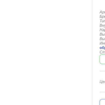
Ар
Бр
Ти
Вн
На
Вы
Вы
Ин
об
Ст
Це