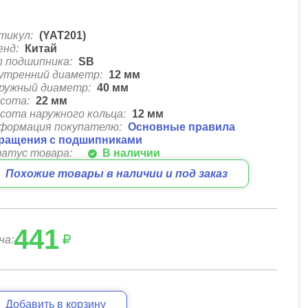
тикул:
(YAT201)
енд:
Китай
п подшипника:
SB
утренний диаметр:
12
мм
ружный диаметр:
40
мм
сота:
22
мм
сота наружного кольца:
12
мм
формация покупателю:
Основные правила
ращения с подшипниками
атус товара:
В наличии
Похожие товары в наличии и под заказ
441
на:
Добавить в корзину