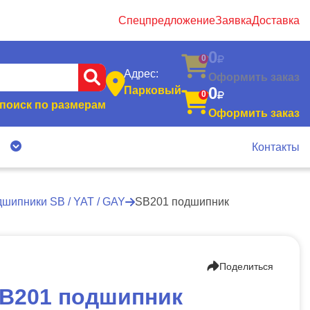
Спецпредложение
Заявка
Доставка
0
0
Адрес:
Оформить заказ
0
Парковый
0
поиск по размерам
Оформить заказ
я
Контакты
шипники SB / YAT / GAY
SB201 подшипник
Поделиться
B201 подшипник