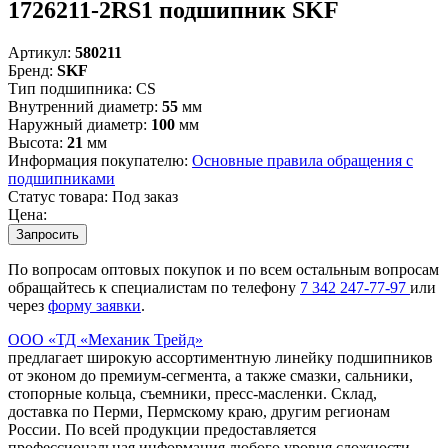
1726211-2RS1 подшипник SKF
Артикул:
580211
Бренд:
SKF
Тип подшипника:
CS
Внутренний диаметр:
55
мм
Наружный диаметр:
100
мм
Высота:
21
мм
Информация покупателю:
Основные правила обращения с
подшипниками
Статус товара:
Под заказ
Цена:
Запросить
По вопросам оптовых покупок и по всем остальным вопросам
обращайтесь к специалистам по телефону
7
342
247-77-97
или
через
форму заявки
.
ООО «ТД «Механик Трейд»
предлагает широкую ассортиментную линейку подшипников
от эконом до премиум-сегмента, а также смазки, сальники,
стопорные кольца, съемники, пресс-масленки. Склад,
доставка по Перми, Пермскому краю, другим регионам
России. По всей продукции предоставляется
профессиональная информация любого уровня сложности.