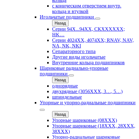
кольца
с коническим отверстием внутр.
кольца и втулкой
Игольчатые подшипники
Назад
Серии 94Х...94ХХ, СКХХХХХХ;
HK…
Серии 4024ХХ, 4074ХХ; RNAV, NAV,
NA, NK, NKI
Сепараторного типа
Другие виды игольчатые
Внутренние кольца подшипников
Шариковые радиально-упорные
подшипники
Назад
однорядные
двухрядные (3056ХХХ, 3…, 5…)
шпиндельные
Упорные и упорно-радиальные подшипники
Назад
Упорные шариковые (08XXX)
Упорные шариковые (18XXX, 28XXХ,
38ХХХ)
Упорно-радиальные шариковые