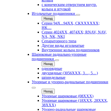
кольца
с коническим отверстием внутр.
кольца и втулкой
Игольчатые подшипники
Назад
Серии 94Х...94ХХ, СКХХХХХХ;
HK…
Серии 4024ХХ, 4074ХХ; RNAV, NAV,
NA, NK, NKI
Сепараторного типа
Другие виды игольчатые
Внутренние кольца подшипников
Шариковые радиально-упорные
подшипники
Назад
однорядные
двухрядные (3056ХХХ, 3…, 5…)
шпиндельные
Упорные и упорно-радиальные подшипники
Назад
Упорные шариковые (08XXX)
Упорные шариковые (18XXX, 28XXХ,
38ХХХ)
Упорно-радиальные шариковые