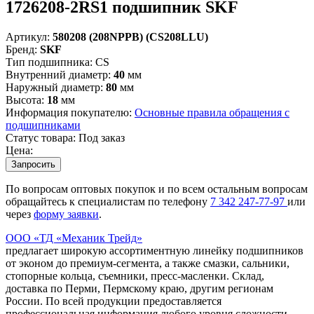
1726208-2RS1 подшипник SKF
Артикул:
580208 (208NPPB) (CS208LLU)
Бренд:
SKF
Тип подшипника:
CS
Внутренний диаметр:
40
мм
Наружный диаметр:
80
мм
Высота:
18
мм
Информация покупателю:
Основные правила обращения с
подшипниками
Статус товара:
Под заказ
Цена:
Запросить
По вопросам оптовых покупок и по всем остальным вопросам
обращайтесь к специалистам по телефону
7
342
247-77-97
или
через
форму заявки
.
ООО «ТД «Механик Трейд»
предлагает широкую ассортиментную линейку подшипников
от эконом до премиум-сегмента, а также смазки, сальники,
стопорные кольца, съемники, пресс-масленки. Склад,
доставка по Перми, Пермскому краю, другим регионам
России. По всей продукции предоставляется
профессиональная информация любого уровня сложности.