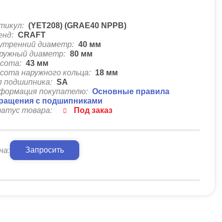
тикул:
(YET208) (GRAE40 NPPB)
енд:
CRAFT
утренний диаметр:
40
мм
ружный диаметр:
80
мм
сота:
43
мм
сота наружного кольца:
18
мм
п подшипника:
SA
формация покупателю:
Основные правила
ращения с подшипниками
атус товара:
Под заказ
Запросить
на: