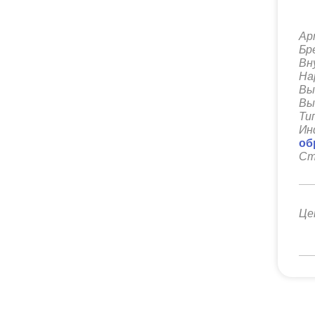
Ар
Бр
Вн
На
Вы
Вы
Ти
Ин
об
Ст
Це