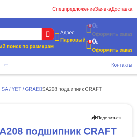
Спецпредложение
Заявка
Доставка
0
0
Адрес:
Оформить заказ
0
Парковый
0
й поиск по размерам
Оформить заказ
я
Контакты
SA / YET / GRAE
SA208 подшипник CRAFT
Поделиться
A208 подшипник CRAFT