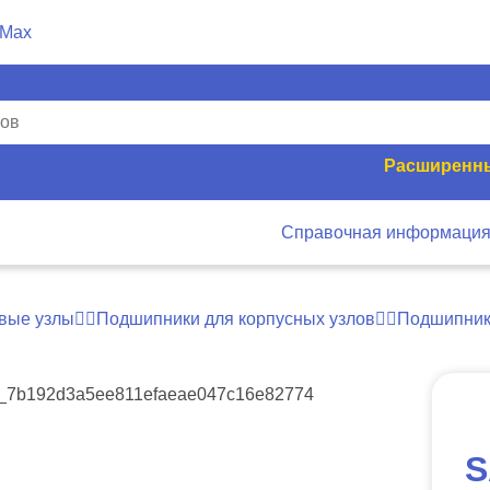
Расширенны
Справочная информаци
вые узлы
Подшипники для корпусных узлов
Подшипник 
S