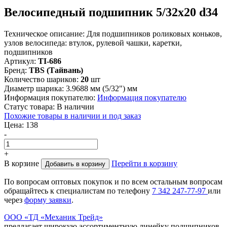
Велосипедный подшипник 5/32х20 d34
Техническое описание:
Для подшипников роликовых коньков,
узлов велосипеда: втулок, рулевой чашки, каретки,
подшипников
Артикул:
TI-686
Бренд:
TBS (Тайвань)
Количество шариков:
20
шт
Диаметр шарика:
3.9688 мм (5/32") мм
Информация покупателю:
Информация покупателю
Статус товара:
В наличии
Похожие товары в наличии и под заказ
Цена:
138
-
+
В корзине
Перейти в корзину
Добавить в корзину
По вопросам оптовых покупок и по всем остальным вопросам
обращайтесь к специалистам по телефону
7
342
247-77-97
или
через
форму заявки
.
ООО «ТД «Механик Трейд»
предлагает широкую ассортиментную линейку подшипников