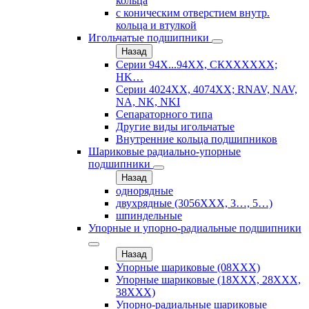
кольца
с коническим отверстием внутр.
кольца и втулкой
Игольчатые подшипники
Назад
Серии 94Х...94ХХ, СКХХХХХХ;
HK…
Серии 4024ХХ, 4074ХХ; RNAV, NAV,
NA, NK, NKI
Сепараторного типа
Другие виды игольчатые
Внутренние кольца подшипников
Шариковые радиально-упорные
подшипники
Назад
однорядные
двухрядные (3056ХХХ, 3…, 5…)
шпиндельные
Упорные и упорно-радиальные подшипники
Назад
Упорные шариковые (08XXX)
Упорные шариковые (18XXX, 28XXХ,
38ХХХ)
Упорно-радиальные шариковые