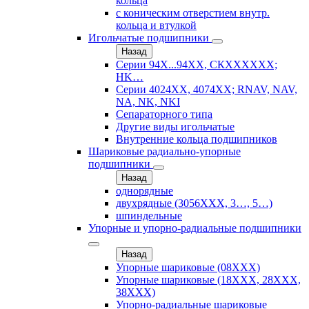
кольца
с коническим отверстием внутр.
кольца и втулкой
Игольчатые подшипники
Назад
Серии 94Х...94ХХ, СКХХХХХХ;
HK…
Серии 4024ХХ, 4074ХХ; RNAV, NAV,
NA, NK, NKI
Сепараторного типа
Другие виды игольчатые
Внутренние кольца подшипников
Шариковые радиально-упорные
подшипники
Назад
однорядные
двухрядные (3056ХХХ, 3…, 5…)
шпиндельные
Упорные и упорно-радиальные подшипники
Назад
Упорные шариковые (08XXX)
Упорные шариковые (18XXX, 28XXХ,
38ХХХ)
Упорно-радиальные шариковые