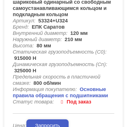
шариковый одинарный со свободным
самоустанавливающимся кольцом и
подкладным кольцом
Артикул:
53324+U324
Бренд:
ЕПК Саратов
Внутренний диаметр:
120
мм
Наружный диаметр:
210
мм
Высота:
80
мм
Статическая грузоподъемность (C0):
915000
Н
Динамическая грузоподъемность (Cn):
325000
Н
Предельная скорость в пластичной
смазке:
800
об/мин
Информация покупателю:
Основные
правила обращения с подшипниками
Статус товара:
Под заказ
Цена:
Запросить