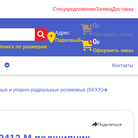
Спецпредложение
Заявка
Доставка
0
0
Адрес:
Оформить заказ
0
Парковый
0
поиск по размерам
Оформить заказ
я
Контакты
ные и упорно-радиальные роликовые (9ХХХ)
Поделиться