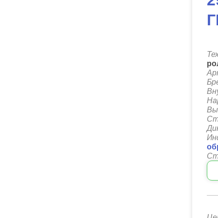
2
Г
Те
ро
Ар
Бр
Вн
На
Вы
Ст
Ди
Ин
об
Ст
Це