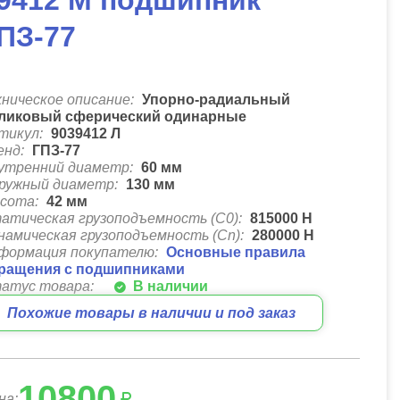
9412 M подшипник
ПЗ-77
хническое описание:
Упорно-радиальный
ликовый сферический одинарные
тикул:
9039412 Л
енд:
ГПЗ-77
утренний диаметр:
60
мм
ружный диаметр:
130
мм
сота:
42
мм
атическая грузоподъемность (C0):
815000
Н
намическая грузоподъемность (Cn):
280000
Н
формация покупателю:
Основные правила
ращения с подшипниками
атус товара:
В наличии
Похожие товары в наличии и под заказ
10800
на: