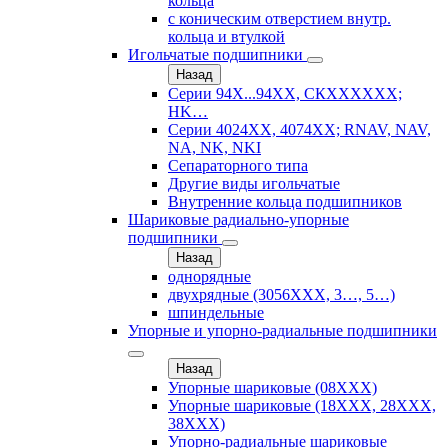
кольца
с коническим отверстием внутр.
кольца и втулкой
Игольчатые подшипники
Назад
Серии 94Х...94ХХ, СКХХХХХХ;
HK…
Серии 4024ХХ, 4074ХХ; RNAV, NAV,
NA, NK, NKI
Сепараторного типа
Другие виды игольчатые
Внутренние кольца подшипников
Шариковые радиально-упорные
подшипники
Назад
однорядные
двухрядные (3056ХХХ, 3…, 5…)
шпиндельные
Упорные и упорно-радиальные подшипники
Назад
Упорные шариковые (08XXX)
Упорные шариковые (18XXX, 28XXХ,
38ХХХ)
Упорно-радиальные шариковые