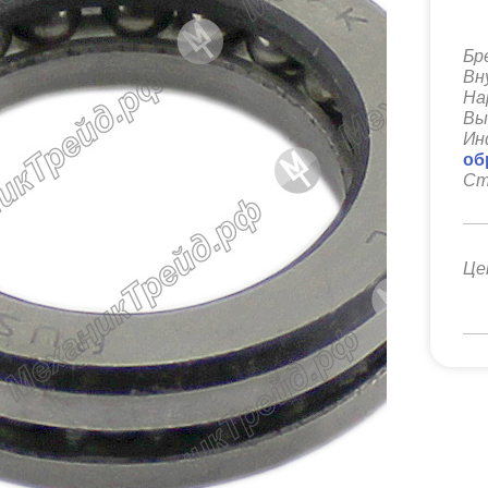
Бр
Вн
На
Вы
Ин
об
Ст
Це