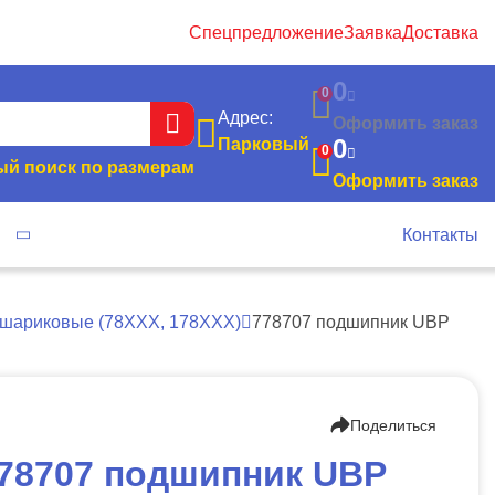
Спецпредложение
Заявка
Доставка
0
0
Адрес:
Оформить заказ
0
Парковый
0
й поиск по размерам
Оформить заказ
я
Контакты
 шариковые (78XXX, 178ХХХ)
778707 подшипник UBP
Поделиться
78707 подшипник UBP