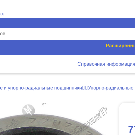
Расширенны
Справочная информаци
е и упорно-радиальные подшипники
Упорно-радиальные
7