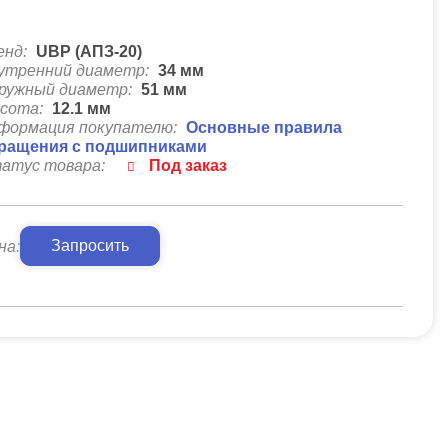
енд:
UBP (АПЗ-20)
утренний диаметр:
34
мм
ружный диаметр:
51
мм
сота:
12.1
мм
формация покупателю:
Основные правила
ращения с подшипниками
атус товара:
Под заказ
Запросить
на: