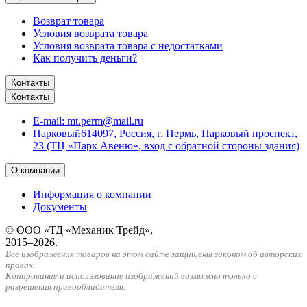
Возврат товара
Условия возврата товара
Условия возврата товара с недостатками
Как получить деньги?
Контакты
Контакты
E-mail:
mt.perm@mail.ru
Парковый
614097, Россия, г. Пермь, Парковый проспект,
23 (ТЦ «Парк Авеню», вход с обратной стороны здания)
О компании
Информация о компании
Документы
© ООО «ТД «Механик Трейд»,
2015–2026.
Все изображения товаров на этом сайте защищены законом об авторских
правах.
Копирование и использование изображений возможно только с
разрешения правообладателя.