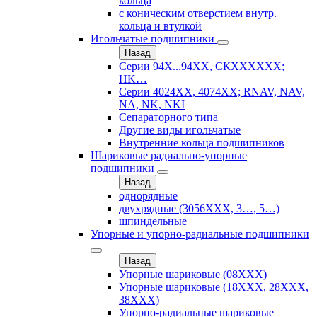
кольца
с коническим отверстием внутр.
кольца и втулкой
Игольчатые подшипники
Назад
Серии 94Х...94ХХ, СКХХХХХХ;
HK…
Серии 4024ХХ, 4074ХХ; RNAV, NAV,
NA, NK, NKI
Сепараторного типа
Другие виды игольчатые
Внутренние кольца подшипников
Шариковые радиально-упорные
подшипники
Назад
однорядные
двухрядные (3056ХХХ, 3…, 5…)
шпиндельные
Упорные и упорно-радиальные подшипники
Назад
Упорные шариковые (08XXX)
Упорные шариковые (18XXX, 28XXХ,
38ХХХ)
Упорно-радиальные шариковые