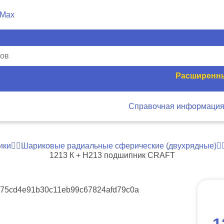
Расширенны
Справочная информаци
ики
Шариковые радиальные сферические (двухрядные)
1213 К + Н213 подшипник CRAFT