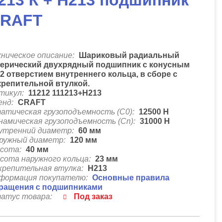
213 К + Н213 подшипник
RAFT
хническое описание:
Шариковый радиальный
ерический двухрядный подшипник с конусным
12 отверстием внутреннего кольца, в сборе с
крепительной втулкой.
тикул:
11212 111213+H213
енд:
CRAFT
атическая грузоподъемность (C0):
12500
Н
намическая грузоподъемность (Cn):
31000
Н
утренний диаметр:
60
мм
ружный диаметр:
120
мм
сота:
40
мм
сота наружного кольца:
23
мм
крепительная втулка:
H213
формация покупателю:
Основные правила
ращения с подшипниками
атус товара:
Под заказ