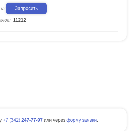
Запросить
на:
алог:
11212
ну
7
342
247-77-97
или через
форму заявки
.