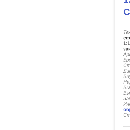
1
C
Те
сф
1:
за
Ар
Бр
Ст
Ди
Вн
На
Вы
Вы
За
Ин
об
Ст