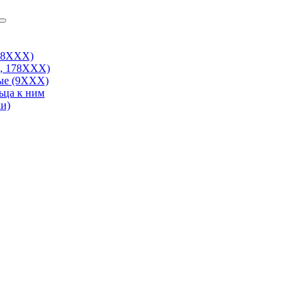
38ХХХ)
, 178ХХХ)
ые (9ХХХ)
ьца к ним
и)