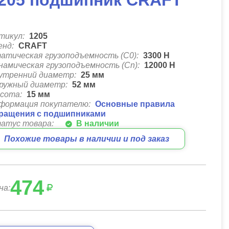
205 подшипник CRAFT
тикул:
1205
енд:
CRAFT
атическая грузоподъемность (C0):
3300
Н
намическая грузоподъемность (Cn):
12000
Н
утренний диаметр:
25
мм
ружный диаметр:
52
мм
сота:
15
мм
формация покупателю:
Основные правила
ращения с подшипниками
атус товара:
В наличии
Похожие товары в наличии и под заказ
474
на: