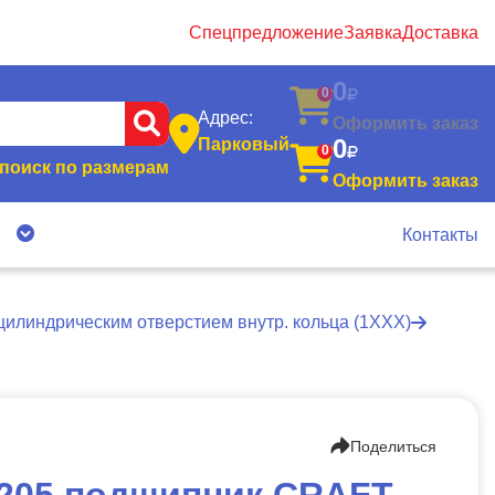
Спецпредложение
Заявка
Доставка
0
0
Адрес:
Оформить заказ
0
Парковый
0
поиск по размерам
Оформить заказ
я
Контакты
цилиндрическим отверстием внутр. кольца (1ХХХ)
Поделиться