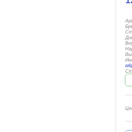
1
Ар
Бр
Ст
Ди
Вн
На
Вы
Ин
об
Ст
Це