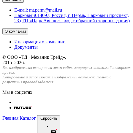
E-mail:
mt.perm@mail.ru
Парковый
614097, Россия, г. Пермь, Парковый проспект,
23 (ТЦ «Парк Авеню», вход с обратной стороны здания)
О компании
Информация о компании
Документы
© ООО «ТД «Механик Трейд»,
2015–2026.
Все изображения товаров на этом сайте защищены законом об авторских
правах.
Копирование и использование изображений возможно только с
разрешения правообладателя.
Мы в соцсетях:
Главная
Каталог
Спросить