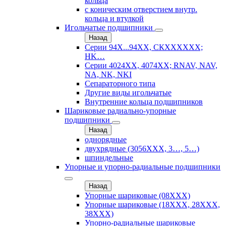
кольца
с коническим отверстием внутр.
кольца и втулкой
Игольчатые подшипники
Назад
Серии 94Х...94ХХ, СКХХХХХХ;
HK…
Серии 4024ХХ, 4074ХХ; RNAV, NAV,
NA, NK, NKI
Сепараторного типа
Другие виды игольчатые
Внутренние кольца подшипников
Шариковые радиально-упорные
подшипники
Назад
однорядные
двухрядные (3056ХХХ, 3…, 5…)
шпиндельные
Упорные и упорно-радиальные подшипники
Назад
Упорные шариковые (08XXX)
Упорные шариковые (18XXX, 28XXХ,
38ХХХ)
Упорно-радиальные шариковые