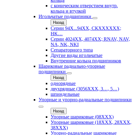
кольца
с коническим отверстием внутр.
кольца и втулкой
Игольчатые подшипники
Назад
Серии 94Х...94ХХ, СКХХХХХХ;
HK…
Серии 4024ХХ, 4074ХХ; RNAV, NAV,
NA, NK, NKI
Сепараторного типа
Другие виды игольчатые
Внутренние кольца подшипников
Шариковые радиально-упорные
подшипники
Назад
однорядные
двухрядные (3056ХХХ, 3…, 5…)
шпиндельные
Упорные и упорно-радиальные подшипники
Назад
Упорные шариковые (08XXX)
Упорные шариковые (18XXX, 28XXХ,
38ХХХ)
Упорно-радиальные шариковые