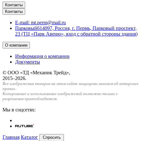
Контакты
Контакты
E-mail:
mt.perm@mail.ru
Парковый
614097, Россия, г. Пермь, Парковый проспект,
23 (ТЦ «Парк Авеню», вход с обратной стороны здания)
О компании
Информация о компании
Документы
© ООО «ТД «Механик Трейд»,
2015–2026.
Все изображения товаров на этом сайте защищены законом об авторских
правах.
Копирование и использование изображений возможно только с
разрешения правообладателя.
Мы в соцсетях:
Главная
Каталог
Спросить