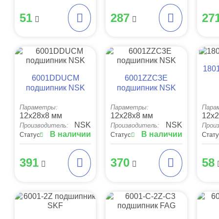
51
287
27
180
6001DDUCM
6001ZZC3E
подшипник NSK
подшипник NSK
Параметры:
Параметры:
Пара
12x28x8 мм
12x28x8 мм
12x2
NSK
NSK
Производитель:
Производитель:
Прои
В наличии
В наличии
Статус:
Статус:
Стату
391
370
58