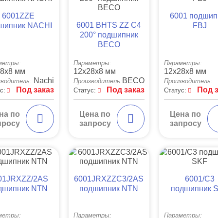
6001ZZE
6001 подшип
6001 BHTS ZZ C4
шипник NACHI
FBJ
200° подшипник
BECO
метры:
Параметры:
Параметры:
8x8 мм
12x28x8 мм
12x28x8 мм
Nachi
BECO
зводитель:
Производитель:
Производитель:
Под заказ
Под заказ
Под 
с:
Статус:
Статус:
на по
Цена по
Цена по
просу
запросу
запросу
01JRXZZ/2AS
6001JRXZZC3/2AS
6001/C3
дшипник NTN
подшипник NTN
подшипник 
метры:
Параметры:
Параметры: