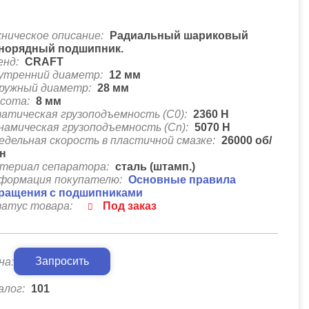
хническое описание:
Радиальный шариковый
норядный подшипник.
енд:
CRAFT
утренний диаметр:
12
мм
ружный диаметр:
28
мм
сота:
8
мм
атическая грузоподъемность (C0):
2360
Н
намическая грузоподъемность (Cn):
5070
Н
едельная скорость в пластичной смазке:
26000
об/
н
териал сепаратора:
сталь (штамп.)
формация покупателю:
Основные правила
ращения с подшипниками
атус товара:
Под заказ
Запросить
на:
алог:
101