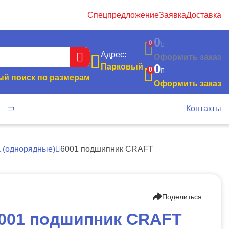
Спецпредложение
Заявка
Доставка
0
0
Адрес:
Оформить заказ
0
Парковый
0
й поиск по размерам
Оформить заказ
я
Контакты
а (однорядные)
6001 подшипник CRAFT
Поделиться
001 подшипник CRAFT