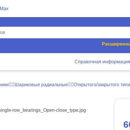
Расширенны
Справочная информаци
ники
Шариковые радиальные
Открытого/закрытого тип
6