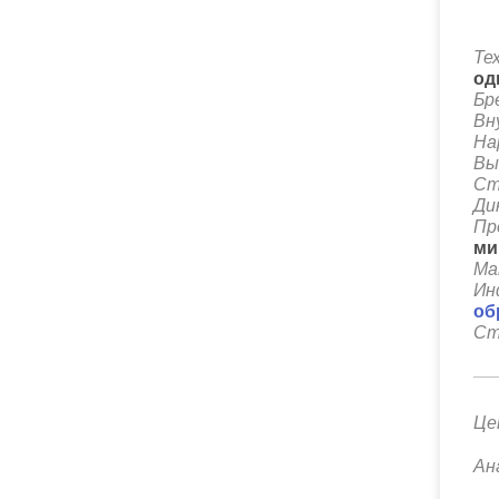
Те
од
Бр
Вн
На
Вы
Ст
Ди
Пр
ми
Ма
Ин
об
Ст
Це
Ан