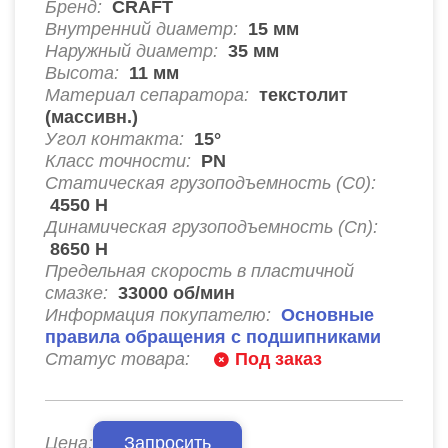
Бренд:
CRAFT
Внутренний диаметр:
15
мм
Наружный диаметр:
35
мм
Высота:
11
мм
Материал сепаратора:
текстолит
(массивн.)
Угол контакта:
15°
Класс точности:
PN
Статическая грузоподъемность (C0):
4550
Н
Динамическая грузоподъемность (Cn):
8650
Н
Предельная скорость в пластичной
смазке:
33000
об/мин
Информация покупателю:
Основные
правила обращения с подшипниками
Статус товара:
Под заказ
Цена:
Запросить