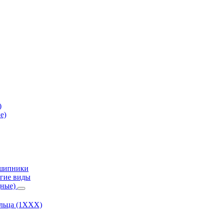
)
е)
дшипники
гие виды
дные)
ольца (1ХХХ)