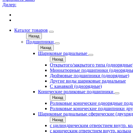
Дилер:
Каталог товаров
Назад
Подшипники
Назад
Шариковые радиальные
Назад
Открытого/закрытого типа (однорядные
Миниатюрные подшипники (однорядны
Дюймовые подшипники (однорядные)
Другие виды шариковые радиальные
С канавкой (однорядные)
Конические роликовые подшипники
Назад
Роликовые конические однорядные по
Роликовые конические подшипники дру
Шариковые радиальные сферические (двухря
Назад
с цилиндрическим отверстием внутр. к
с коническим отверстием внутр. кольца