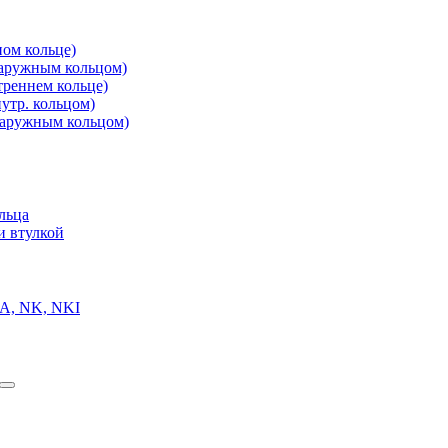
ом кольце)
аружным кольцом)
реннем кольце)
утр. кольцом)
аружным кольцом)
льца
и втулкой
A, NK, NKI