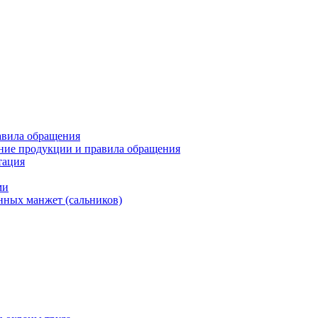
авила обращения
ние продукции и правила обращения
тация
ми
нных манжет (сальников)