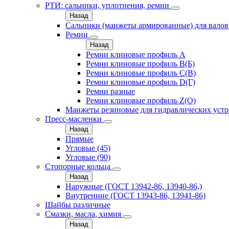
РТИ: сальники, уплотнения, ремни
Назад
Сальники (манжеты армированные) для валов
Ремни
Назад
Ремни клиновые профиль A
Ремни клиновые профиль B(Б)
Ремни клиновые профиль C(В)
Ремни клиновые профиль D(Г)
Ремни разные
Ремни клиновые профиль Z(О)
Манжеты резиновые для гидравлических устр
Пресс-масленки
Назад
Прямые
Угловые (45)
Угловые (90)
Стопорные кольца
Назад
Наружные (ГОСТ 13942-86, 13940-86,)
Внутренние (ГОСТ 13943-86, 13941-86)
Шайбы различные
Смазки, масла, химия
Назад