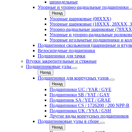
шпиндельные
Упорные и упорно-радиальные подшипники
Назад
Упорные шариковые (08XXX)
Упорные шариковые (18XXX, 28XXХ, 
Упорно-радиальные шариковые (78XXX
Упорные и упорно-радиальные роликов
Упорные игольчатые подшипники и кол
Подшипники скольжения (шарнирные и втулк
Велосипедные подшипники
Подшипники для тачки
Втулки закрепительные и стяжные
Подшипниковые узлы
Назад
Подшипники для корпусных узлов
Назад
Подшипники UC / YAR / GYE
Подшипники SB / YAT / GAY
Подшипник SA / YET / GRAE
Подшипники CS / 1726200 / 200 NPP-B
Подшипники UK / YSA / GSH
Другие виды корпусных подшипников
Подшипниковые узлы в сборе
Назад