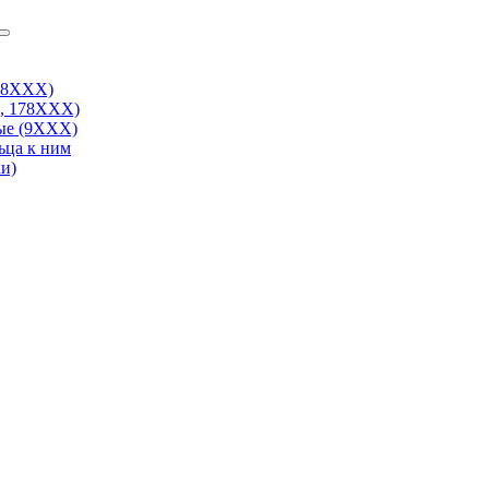
38ХХХ)
, 178ХХХ)
ые (9ХХХ)
ьца к ним
и)