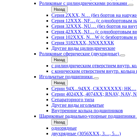
Роликовые с цилиндрическими роликами
Назад
Серия 2ХХХ, N… (без бортов на наружн
Серия 12ХХХ, NF… (с однобортовым н
Серия 32ХХХ, NU… (без бортов на внут
Серия 42ХХХ, NJ… (с однобортовым вн
Серия 102ХХХ, N…W (с безбортовым н
Серия 3182ХХХ, NNХХХХК
Другие виды цилиндрические
Роликовые сферические (двухрядные)
Назад
с цилиндрическим отверстием внутр. ко
с коническим отверстием внутр. кольца 
Игольчатые подшипники
Назад
Серии 94Х...94ХХ, СКХХХХХХ; HK…
Серии 4024ХХ, 4074ХХ; RNAV, NAV, N
Сепараторного типа
Другие виды игольчатые
Внутренние кольца подшипников
Шариковые радиально-упорные подшипники
Назад
однорядные
двухрядные (3056ХХХ, 3…, 5…)