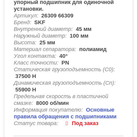
упорный подшипник для одиночной
установки.
Артикул:
26309 66309
Бренд:
SKF
Внутренний диаметр:
45
мм
Наружный диаметр:
100
мм
Высота:
25
мм
Материал сепаратора:
полиамид
Угол контакта:
40°
Класс точности:
PN
Статическая грузоподъемность (C0):
37500
Н
Динамическая грузоподъемность (Cn):
55900
Н
Предельная скорость в пластичной
смазке:
8000
об/мин
Информация покупателю:
Основные
правила обращения с подшипниками
Статус товара:
Под заказ