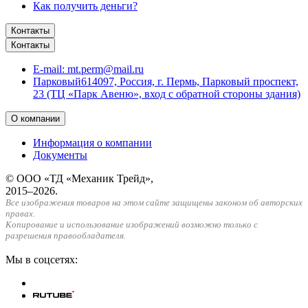
Как получить деньги?
Контакты
Контакты
E-mail:
mt.perm@mail.ru
Парковый
614097, Россия, г. Пермь, Парковый проспект,
23 (ТЦ «Парк Авеню», вход с обратной стороны здания)
О компании
Информация о компании
Документы
© ООО «ТД «Механик Трейд»,
2015–2026.
Все изображения товаров на этом сайте защищены законом об авторских
правах.
Копирование и использование изображений возможно только с
разрешения правообладателя.
Мы в соцсетях: