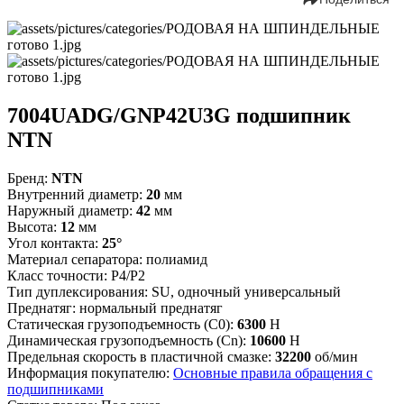
7004UADG/GNP42U3G подшипник
NTN
Бренд:
NTN
Внутренний диаметр:
20
мм
Наружный диаметр:
42
мм
Высота:
12
мм
Угол контакта:
25°
Материал сепаратора:
полиамид
Класс точности:
P4/P2
Тип дуплексирования:
SU, одночный универсальный
Преднатяг:
нормальный преднатяг
Статическая грузоподъемность (C0):
6300
Н
Динамическая грузоподъемность (Cn):
10600
Н
Предельная скорость в пластичной смазке:
32200
об/мин
Информация покупателю:
Основные правила обращения с
подшипниками