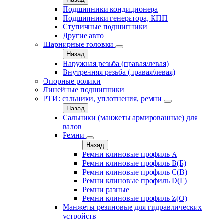
Подшипники кондиционера
Подшипники генератора, КПП
Ступичные подшипники
Другие авто
Шарнирные головки
Назад
Наружная резьба (правая/левая)
Внутренняя резьба (правая/левая)
Опорные ролики
Линейные подшипники
РТИ: сальники, уплотнения, ремни
Назад
Сальники (манжеты армированные) для
валов
Ремни
Назад
Ремни клиновые профиль A
Ремни клиновые профиль B(Б)
Ремни клиновые профиль C(В)
Ремни клиновые профиль D(Г)
Ремни разные
Ремни клиновые профиль Z(О)
Манжеты резиновые для гидравлических
устройств