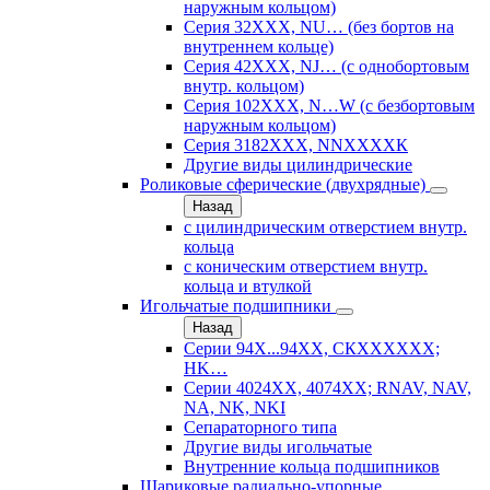
наружным кольцом)
Серия 32ХХХ, NU… (без бортов на
внутреннем кольце)
Серия 42ХХХ, NJ… (с однобортовым
внутр. кольцом)
Серия 102ХХХ, N…W (с безбортовым
наружным кольцом)
Серия 3182ХХХ, NNХХХХК
Другие виды цилиндрические
Роликовые сферические (двухрядные)
Назад
с цилиндрическим отверстием внутр.
кольца
с коническим отверстием внутр.
кольца и втулкой
Игольчатые подшипники
Назад
Серии 94Х...94ХХ, СКХХХХХХ;
HK…
Серии 4024ХХ, 4074ХХ; RNAV, NAV,
NA, NK, NKI
Сепараторного типа
Другие виды игольчатые
Внутренние кольца подшипников
Шариковые радиально-упорные