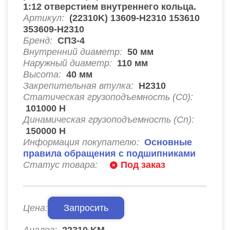
1:12 отверстием внутреннего кольца.
Артикул:
(22310K) 13609-H2310 153610
353609-H2310
Бренд:
СПЗ-4
Внутренний диаметр:
50
мм
Наружный диаметр:
110
мм
Высота:
40
мм
Закрепительная втулка:
H2310
Статическая грузоподъемность (C0):
101000
Н
Динамическая грузоподъемность (Cn):
150000
Н
Информация покупателю:
Основные
правила обращения с подшипниками
Статус товара:
Под заказ
Цена:
Запросить
Аналог:
22310 KM