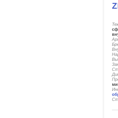
Z
Те
сф
вн
Ар
Бр
Вн
На
Вы
За
Ст
Ди
Пр
ми
Ин
об
Ст