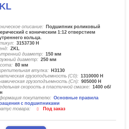
KL
хническое описание:
Подшипник роликовый
ерический с коническим 1:12 отверстием
утреннего кольца.
тикул:
3153730 Н
енд:
ZKL
утренний диаметр:
150
мм
ружный диаметр:
250
мм
сота:
80
мм
крепительная втулка:
H3130
атическая грузоподъемность (C0):
1310000
Н
намическая грузоподъемность (Cn):
905000
Н
едельная скорость в пластичной смазке:
1400
об/
н
формация покупателю:
Основные правила
ращения с подшипниками
атус товара:
Под заказ