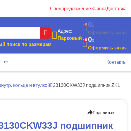
Спецпредложение
Заявка
Доставка
0
0
Адрес:
Оформить заказ
0
Парковый
0
й поиск по размерам
Оформить заказ
я
Контакты
нутр. кольца и втулкой
23130CKW33J подшипник ZKL
Поделиться
3130CKW33J подшипник