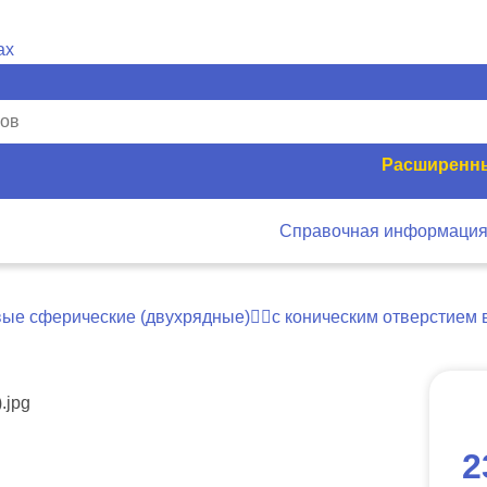
Расширенны
Справочная информаци
ые сферические (двухрядные)
с коническим отверстием в
2