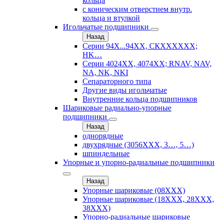
кольца
с коническим отверстием внутр.
кольца и втулкой
Игольчатые подшипники
Назад
Серии 94Х...94ХХ, СКХХХХХХ;
HK…
Серии 4024ХХ, 4074ХХ; RNAV, NAV,
NA, NK, NKI
Сепараторного типа
Другие виды игольчатые
Внутренние кольца подшипников
Шариковые радиально-упорные
подшипники
Назад
однорядные
двухрядные (3056ХХХ, 3…, 5…)
шпиндельные
Упорные и упорно-радиальные подшипники
Назад
Упорные шариковые (08XXX)
Упорные шариковые (18XXX, 28XXХ,
38ХХХ)
Упорно-радиальные шариковые