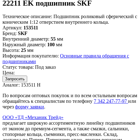
22211 EK подшипник SKF
Техническое описание:
Подшипник роликовый сферический с
коническим 1:12 отверстием внутреннего кольца.
Артикул:
153511
Бренд:
SKF
Внутренний диаметр:
55
мм
Наружный диаметр:
100
мм
Высота:
25
мм
Информация покупателю:
Основные правила обращения с
подшипниками
Статус товара:
Под заказ
Цена:
Запросить
Аналог:
153511 Н
По вопросам оптовых покупок и по всем остальным вопросам
обращайтесь к специалистам по телефону
7
342
247-77-97
или
через
форму заявки
.
ООО «ТД «Механик Трейд»
предлагает широкую ассортиментную линейку подшипников
от эконом до премиум-сегмента, а также смазки, сальники,
стопорные кольца, съемники, пресс-масленки. Склад,
доставка по Перми, Пермскому краю, другим регионам