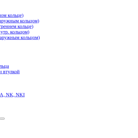
ом кольце)
аружным кольцом)
реннем кольце)
утр. кольцом)
аружным кольцом)
льца
и втулкой
A, NK, NKI