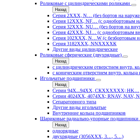
Роликовые с цилиндрическими роликами
Назад
Серия 2ХХХ, N… (без бортов на наружн
Серия 12ХХХ, NF… (с однобортовым н
Серия 32ХХХ, NU… (без бортов на внут
Серия 42ХХХ, NJ… (с однобортовым вн
Серия 102ХХХ, N…W (с безбортовым н
Серия 3182ХХХ, NNХХХХК
Другие виды цилиндрические
Роликовые сферические (двухрядные)
Назад
с цилиндрическим отверстием внутр. ко
с коническим отверстием внутр. кольца 
Игольчатые подшипники
Назад
Серии 94Х...94ХХ, СКХХХХХХ; HK…
Серии 4024ХХ, 4074ХХ; RNAV, NAV, N
Сепараторного типа
Другие виды игольчатые
Внутренние кольца подшипников
Шариковые радиально-упорные подшипники
Назад
однорядные
двухрядные (3056ХХХ, 3…, 5…)