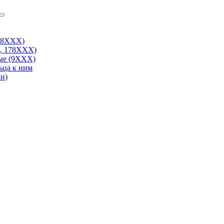
38ХХХ)
, 178ХХХ)
ые (9ХХХ)
ьца к ним
и)