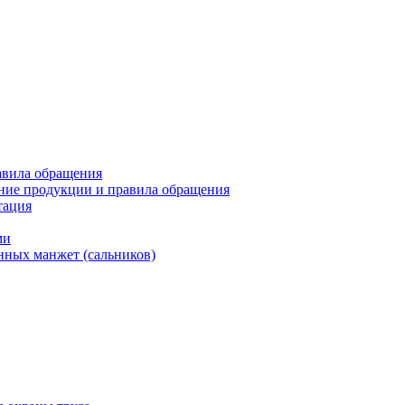
авила обращения
ние продукции и правила обращения
тация
ми
нных манжет (сальников)