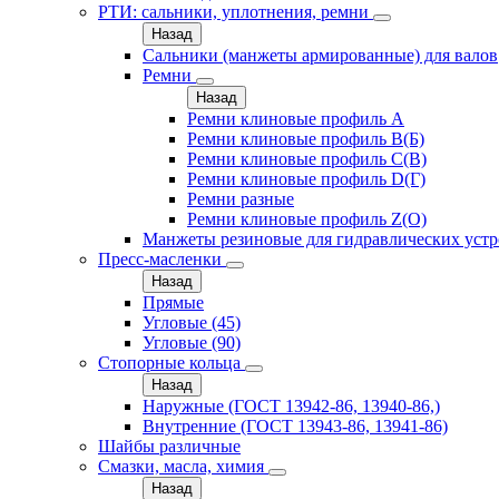
РТИ: сальники, уплотнения, ремни
Назад
Сальники (манжеты армированные) для валов
Ремни
Назад
Ремни клиновые профиль A
Ремни клиновые профиль B(Б)
Ремни клиновые профиль C(В)
Ремни клиновые профиль D(Г)
Ремни разные
Ремни клиновые профиль Z(О)
Манжеты резиновые для гидравлических устр
Пресс-масленки
Назад
Прямые
Угловые (45)
Угловые (90)
Стопорные кольца
Назад
Наружные (ГОСТ 13942-86, 13940-86,)
Внутренние (ГОСТ 13943-86, 13941-86)
Шайбы различные
Смазки, масла, химия
Назад