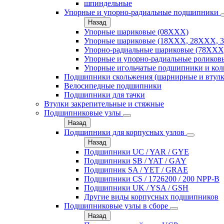
шпиндельные
Упорные и упорно-радиальные подшипники
Назад
Упорные шариковые (08XXX)
Упорные шариковые (18XXX, 28XXХ, 
Упорно-радиальные шариковые (78XXX
Упорные и упорно-радиальные роликов
Упорные игольчатые подшипники и кол
Подшипники скольжения (шарнирные и втулк
Велосипедные подшипники
Подшипники для тачки
Втулки закрепительные и стяжные
Подшипниковые узлы
Назад
Подшипники для корпусных узлов
Назад
Подшипники UC / YAR / GYE
Подшипники SB / YAT / GAY
Подшипник SA / YET / GRAE
Подшипники CS / 1726200 / 200 NPP-B
Подшипники UK / YSA / GSH
Другие виды корпусных подшипников
Подшипниковые узлы в сборе
Назад