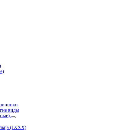
)
е)
дшипники
гие виды
дные)
ольца (1ХХХ)