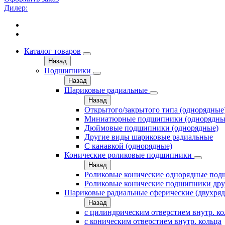
Дилер:
Каталог товаров
Назад
Подшипники
Назад
Шариковые радиальные
Назад
Открытого/закрытого типа (однорядные
Миниатюрные подшипники (однорядны
Дюймовые подшипники (однорядные)
Другие виды шариковые радиальные
С канавкой (однорядные)
Конические роликовые подшипники
Назад
Роликовые конические однорядные по
Роликовые конические подшипники дру
Шариковые радиальные сферические (двухря
Назад
с цилиндрическим отверстием внутр. к
с коническим отверстием внутр. кольца