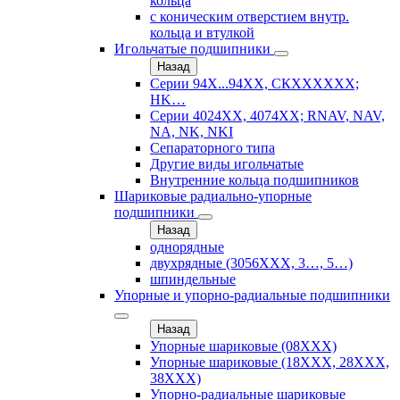
кольца
с коническим отверстием внутр.
кольца и втулкой
Игольчатые подшипники
Назад
Серии 94Х...94ХХ, СКХХХХХХ;
HK…
Серии 4024ХХ, 4074ХХ; RNAV, NAV,
NA, NK, NKI
Сепараторного типа
Другие виды игольчатые
Внутренние кольца подшипников
Шариковые радиально-упорные
подшипники
Назад
однорядные
двухрядные (3056ХХХ, 3…, 5…)
шпиндельные
Упорные и упорно-радиальные подшипники
Назад
Упорные шариковые (08XXX)
Упорные шариковые (18XXX, 28XXХ,
38ХХХ)
Упорно-радиальные шариковые