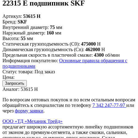
22315 Е подшипник SKF
Артикул:
53615 Н
Бренд:
SKF
Внутренний диаметр:
75
мм
Наружный диаметр:
160
мм
Высота:
55
мм
Статическая грузоподъемность (C0):
475000
Н
Динамическая грузоподъемность (Cn):
462000
Н
Предельная скорость в пластичной смазке:
4300
об/мин
Информация покупателю:
Основные правила обращения с
подшипниками
Статус товара:
Под заказ
Цена:
Запросить
Аналог:
53615 Н
По вопросам оптовых покупок и по всем остальным вопросам
обращайтесь к специалистам по телефону
7
342
247-77-97
или
через
форму заявки
.
ООО «ТД «Механик Трейд»
предлагает широкую ассортиментную линейку подшипников
от эконом до премиум-сегмента, а также смазки, сальники,
стопорные кольца, съемники, пресс-масленки. Склад,