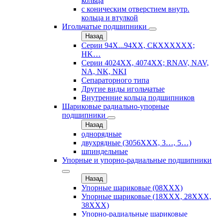
кольца
с коническим отверстием внутр.
кольца и втулкой
Игольчатые подшипники
Назад
Серии 94Х...94ХХ, СКХХХХХХ;
HK…
Серии 4024ХХ, 4074ХХ; RNAV, NAV,
NA, NK, NKI
Сепараторного типа
Другие виды игольчатые
Внутренние кольца подшипников
Шариковые радиально-упорные
подшипники
Назад
однорядные
двухрядные (3056ХХХ, 3…, 5…)
шпиндельные
Упорные и упорно-радиальные подшипники
Назад
Упорные шариковые (08XXX)
Упорные шариковые (18XXX, 28XXХ,
38ХХХ)
Упорно-радиальные шариковые