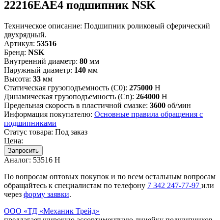
22216EAE4 подшипник NSK
Техническое описание:
Подшипник роликовый сферический
двухрядный.
Артикул:
53516
Бренд:
NSK
Внутренний диаметр:
80
мм
Наружный диаметр:
140
мм
Высота:
33
мм
Статическая грузоподъемность (C0):
275000
Н
Динамическая грузоподъемность (Cn):
264000
Н
Предельная скорость в пластичной смазке:
3600
об/мин
Информация покупателю:
Основные правила обращения с
подшипниками
Статус товара:
Под заказ
Цена:
Запросить
Аналог:
53516 Н
По вопросам оптовых покупок и по всем остальным вопросам
обращайтесь к специалистам по телефону
7
342
247-77-97
или
через
форму заявки
.
ООО «ТД «Механик Трейд»
предлагает широкую ассортиментную линейку подшипников