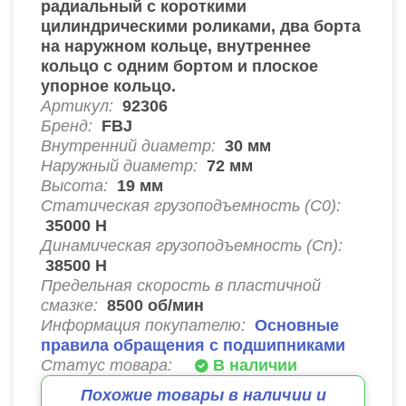
радиальный с короткими
цилиндрическими роликами, два борта
на наружном кольце, внутреннее
кольцо с одним бортом и плоское
упорное кольцо.
Артикул:
92306
Бренд:
FBJ
Внутренний диаметр:
30
мм
Наружный диаметр:
72
мм
Высота:
19
мм
Статическая грузоподъемность (C0):
35000
Н
Динамическая грузоподъемность (Cn):
38500
Н
Предельная скорость в пластичной
смазке:
8500
об/мин
Информация покупателю:
Основные
правила обращения с подшипниками
Статус товара:
В наличии
Похожие товары в наличии и