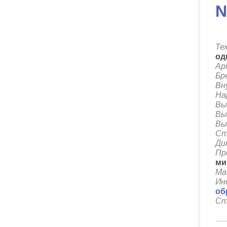
N
Те
од
Ар
Бр
Вн
На
Вы
Вы
Вы
Ст
Ди
Пр
ми
Ма
Ин
об
Ст