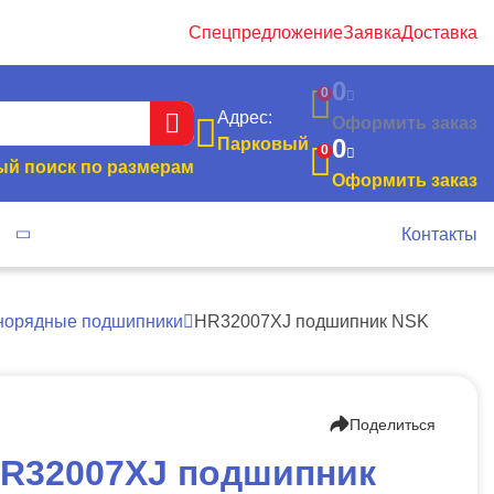
Спецпредложение
Заявка
Доставка
0
0
Адрес:
Оформить заказ
0
Парковый
0
й поиск по размерам
Оформить заказ
я
Контакты
днорядные подшипники
HR32007XJ подшипник NSK
Поделиться
R32007XJ подшипник