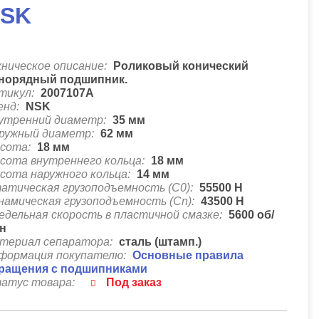
SK
хническое описание:
Роликовый конический
норядный подшипник.
тикул:
2007107А
енд:
NSK
утренний диаметр:
35
мм
ружный диаметр:
62
мм
сота:
18
мм
сота внутреннего кольца:
18
мм
сота наружного кольца:
14
мм
атическая грузоподъемность (C0):
55500
Н
намическая грузоподъемность (Cn):
43500
Н
едельная скорость в пластичной смазке:
5600
об/
н
териал сепаратора:
сталь (штамп.)
формация покупателю:
Основные правила
ращения с подшипниками
атус товара:
Под заказ