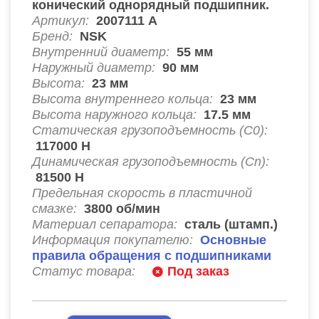
конический однорядный подшипник.
Артикул:
2007111 А
Бренд:
NSK
Внутренний диаметр:
55
мм
Наружный диаметр:
90
мм
Высота:
23
мм
Высота внутреннего кольца:
23
мм
Высота наружного кольца:
17.5
мм
Статическая грузоподъемность (C0):
117000
Н
Динамическая грузоподъемность (Cn):
81500
Н
Предельная скорость в пластичной
смазке:
3800
об/мин
Материал сепаратора:
сталь (штамп.)
Информация покупателю:
Основные
правила обращения с подшипниками
Статус товара:
Под заказ