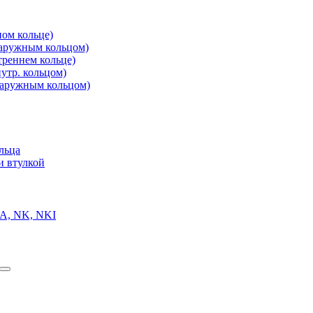
ом кольце)
аружным кольцом)
реннем кольце)
утр. кольцом)
аружным кольцом)
льца
и втулкой
A, NK, NKI