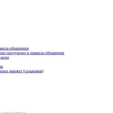
авила обращения
ние продукции и правила обращения
тация
ми
нных манжет (сальников)