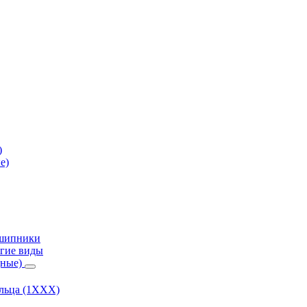
)
е)
дшипники
гие виды
дные)
ольца (1ХХХ)