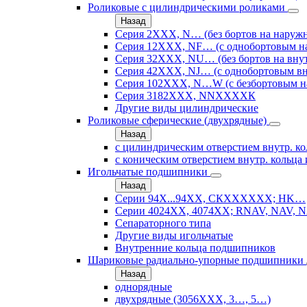
Роликовые с цилиндрическими роликами
Назад
Серия 2ХХХ, N… (без бортов на наружн
Серия 12ХХХ, NF… (с однобортовым н
Серия 32ХХХ, NU… (без бортов на внут
Серия 42ХХХ, NJ… (с однобортовым вн
Серия 102ХХХ, N…W (с безбортовым н
Серия 3182ХХХ, NNХХХХК
Другие виды цилиндрические
Роликовые сферические (двухрядные)
Назад
с цилиндрическим отверстием внутр. ко
с коническим отверстием внутр. кольца 
Игольчатые подшипники
Назад
Серии 94Х...94ХХ, СКХХХХХХ; HK…
Серии 4024ХХ, 4074ХХ; RNAV, NAV, N
Сепараторного типа
Другие виды игольчатые
Внутренние кольца подшипников
Шариковые радиально-упорные подшипники
Назад
однорядные
двухрядные (3056ХХХ, 3…, 5…)