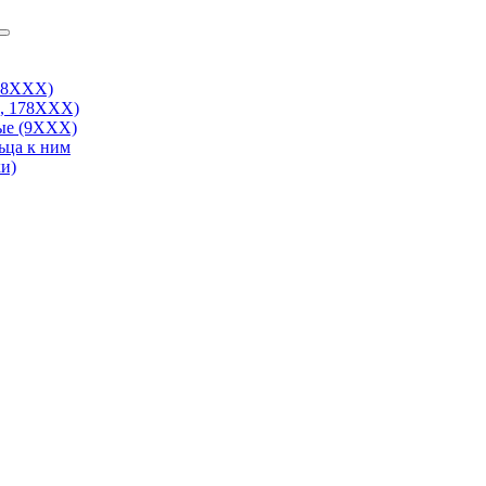
38ХХХ)
, 178ХХХ)
ые (9ХХХ)
ьца к ним
и)