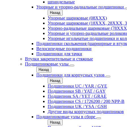
шпиндельные
Упорные и упорно-радиальные подшипники
Назад
Упорные шариковые (08XXX)
Упорные шариковые (18XXX, 28XXХ, 
Упорно-радиальные шариковые (78XXX
Упорные и упорно-радиальные роликов
Упорные игольчатые подшипники и кол
Подшипники скольжения (шарнирные и втулк
Велосипедные подшипники
Подшипники для тачки
Втулки закрепительные и стяжные
Подшипниковые узлы
Назад
Подшипники для корпусных узлов
Назад
Подшипники UC / YAR / GYE
Подшипники SB / YAT / GAY
Подшипник SA / YET / GRAE
Подшипники CS / 1726200 / 200 NPP-B
Подшипники UK / YSA / GSH
Другие виды корпусных подшипников
Подшипниковые узлы в сборе
Назад