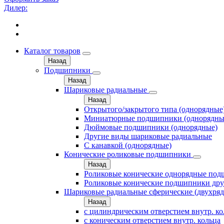
Дилер:
Каталог товаров
Назад
Подшипники
Назад
Шариковые радиальные
Назад
Открытого/закрытого типа (однорядные
Миниатюрные подшипники (однорядны
Дюймовые подшипники (однорядные)
Другие виды шариковые радиальные
С канавкой (однорядные)
Конические роликовые подшипники
Назад
Роликовые конические однорядные по
Роликовые конические подшипники дру
Шариковые радиальные сферические (двухря
Назад
с цилиндрическим отверстием внутр. к
с коническим отверстием внутр. кольца