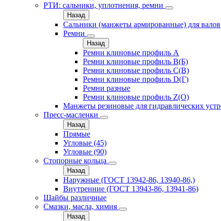
РТИ: сальники, уплотнения, ремни
Назад
Сальники (манжеты армированные) для валов
Ремни
Назад
Ремни клиновые профиль A
Ремни клиновые профиль B(Б)
Ремни клиновые профиль C(В)
Ремни клиновые профиль D(Г)
Ремни разные
Ремни клиновые профиль Z(О)
Манжеты резиновые для гидравлических устр
Пресс-масленки
Назад
Прямые
Угловые (45)
Угловые (90)
Стопорные кольца
Назад
Наружные (ГОСТ 13942-86, 13940-86,)
Внутренние (ГОСТ 13943-86, 13941-86)
Шайбы различные
Смазки, масла, химия
Назад