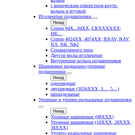
кольца
с коническим отверстием внутр.
кольца и втулкой
Игольчатые подшипники
Назад
Серии 94Х...94ХХ, СКХХХХХХ;
HK…
Серии 4024ХХ, 4074ХХ; RNAV, NAV,
NA, NK, NKI
Сепараторного типа
Другие виды игольчатые
Внутренние кольца подшипников
Шариковые радиально-упорные
подшипники
Назад
однорядные
двухрядные (3056ХХХ, 3…, 5…)
шпиндельные
Упорные и упорно-радиальные подшипники
Назад
Упорные шариковые (08XXX)
Упорные шариковые (18XXX, 28XXХ,
38ХХХ)
Упорно-радиальные шариковые