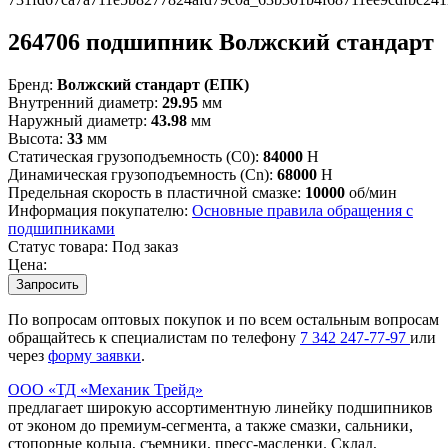
264706 подшипник Волжский стандарт
Бренд:
Волжский стандарт (ЕПК)
Внутренний диаметр:
29.95
мм
Наружный диаметр:
43.98
мм
Высота:
33
мм
Статическая грузоподъемность (C0):
84000
Н
Динамическая грузоподъемность (Cn):
68000
Н
Предельная скорость в пластичной смазке:
10000
об/мин
Информация покупателю:
Основные правила обращения с
подшипниками
Статус товара:
Под заказ
Цена:
Запросить
По вопросам оптовых покупок и по всем остальным вопросам
обращайтесь к специалистам по телефону
7
342
247-77-97
или
через
форму заявки
.
ООО «ТД «Механик Трейд»
предлагает широкую ассортиментную линейку подшипников
от эконом до премиум-сегмента, а также смазки, сальники,
стопорные кольца, съемники, пресс-масленки. Склад,