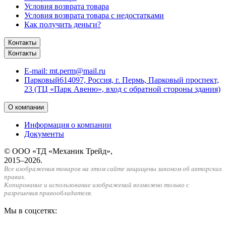
Условия возврата товара
Условия возврата товара с недостатками
Как получить деньги?
Контакты
Контакты
E-mail:
mt.perm@mail.ru
Парковый
614097, Россия, г. Пермь, Парковый проспект,
23 (ТЦ «Парк Авеню», вход с обратной стороны здания)
О компании
Информация о компании
Документы
© ООО «ТД «Механик Трейд»,
2015–2026.
Все изображения товаров на этом сайте защищены законом об авторских
правах.
Копирование и использование изображений возможно только с
разрешения правообладателя.
Мы в соцсетях: