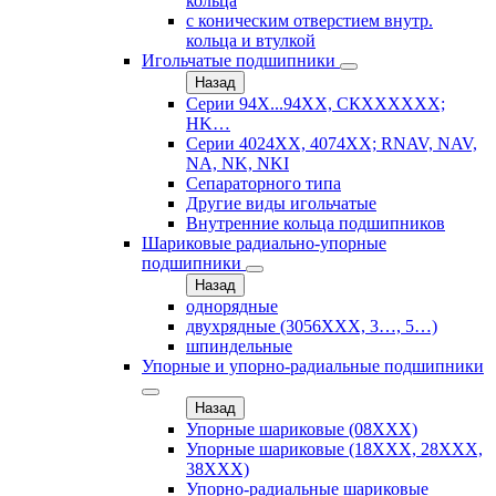
кольца
с коническим отверстием внутр.
кольца и втулкой
Игольчатые подшипники
Назад
Серии 94Х...94ХХ, СКХХХХХХ;
HK…
Серии 4024ХХ, 4074ХХ; RNAV, NAV,
NA, NK, NKI
Сепараторного типа
Другие виды игольчатые
Внутренние кольца подшипников
Шариковые радиально-упорные
подшипники
Назад
однорядные
двухрядные (3056ХХХ, 3…, 5…)
шпиндельные
Упорные и упорно-радиальные подшипники
Назад
Упорные шариковые (08XXX)
Упорные шариковые (18XXX, 28XXХ,
38ХХХ)
Упорно-радиальные шариковые