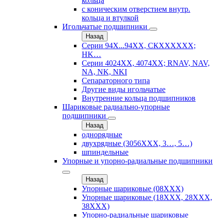
кольца
с коническим отверстием внутр.
кольца и втулкой
Игольчатые подшипники
Назад
Серии 94Х...94ХХ, СКХХХХХХ;
HK…
Серии 4024ХХ, 4074ХХ; RNAV, NAV,
NA, NK, NKI
Сепараторного типа
Другие виды игольчатые
Внутренние кольца подшипников
Шариковые радиально-упорные
подшипники
Назад
однорядные
двухрядные (3056ХХХ, 3…, 5…)
шпиндельные
Упорные и упорно-радиальные подшипники
Назад
Упорные шариковые (08XXX)
Упорные шариковые (18XXX, 28XXХ,
38ХХХ)
Упорно-радиальные шариковые