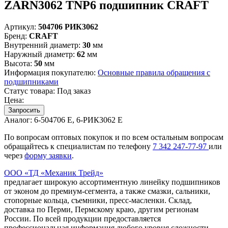
ZARN3062 TNP6 подшипник CRAFT
Артикул:
504706 РИК3062
Бренд:
CRAFT
Внутренний диаметр:
30
мм
Наружный диаметр:
62
мм
Высота:
50
мм
Информация покупателю:
Основные правила обращения с
подшипниками
Статус товара:
Под заказ
Цена:
Запросить
Аналог:
6-504706 Е, 6-РИК3062 Е
По вопросам оптовых покупок и по всем остальным вопросам
обращайтесь к специалистам по телефону
7
342
247-77-97
или
через
форму заявки
.
ООО «ТД «Механик Трейд»
предлагает широкую ассортиментную линейку подшипников
от эконом до премиум-сегмента, а также смазки, сальники,
стопорные кольца, съемники, пресс-масленки. Склад,
доставка по Перми, Пермскому краю, другим регионам
России. По всей продукции предоставляется
профессиональная информация любого уровня сложности.